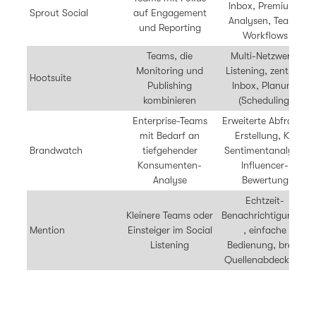
Inbox, Premium-
Sprout Social
auf Engagement
Analysen, Team-
und Reporting
Workflows
Teams, die
Multi-Netzwerk-
Monitoring und
Listening, zentrale
Hootsuite
Publishing
Inbox, Planung
kombinieren
(Scheduling)
Enterprise-Teams
Erweiterte Abfrage-
mit Bedarf an
Erstellung, KI-
Brandwatch
tiefgehender
Sentimentanalyse,
Konsumenten-
Influencer-
Analyse
Bewertung
Echtzeit-
Kleinere Teams oder
Benachrichtigungen
Mention
Einsteiger im Social
, einfache
Listening
Bedienung, breite
Quellenabdeckung