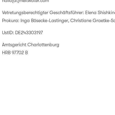
hallo[at]meltwater.com
Vetretungsberechtigter Geschäftsführer: Elena Shishki
Prokura: Inga Bösecke-Lastinger, Christiane Graetke-S
UstID: DE243303197
Amtsgericht Charlottenburg
HRB 97702 B