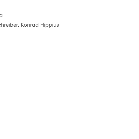
na
chreiber, Konrad Hippius