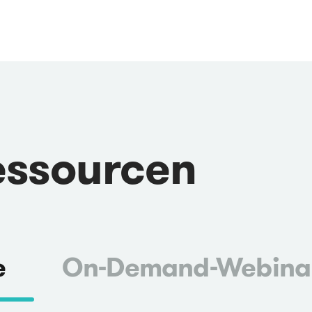
essourcen
e
On-Demand-Webina