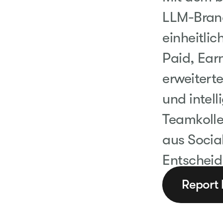
LLM-Bran
einheitli
Paid, Ea
erweiter
und intell
Teamkolle
aus Social
Entscheid
Report 