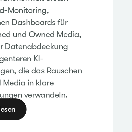
d-Monitoring,
chen Dashboards für
rned und Owned Media,
ter Datenabdeckung
igenteren KI-
gen, die das Rauschen
 Media in klare
ungen verwandeln.
lesen