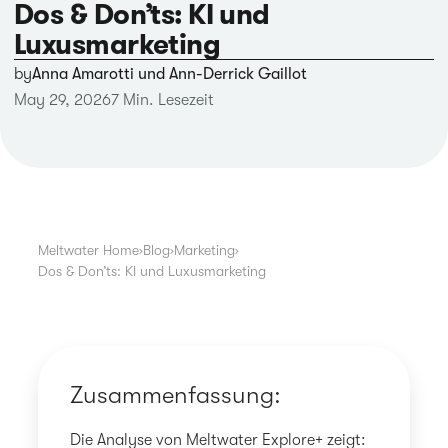
Dos & Don’ts: KI und
Luxusmarketing
by
Anna Amarotti und Ann-Derrick Gaillot
May 29, 2026
7 Min. Lesezeit
Meltwater Home
›
Blog
›
Marketing
›
Dos & Don’ts: KI und Luxusmarketing
Zusammenfassung:
Die Analyse von Meltwater Explore+ zeigt: