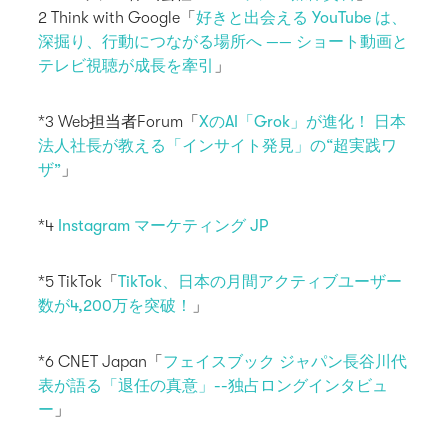
2 Think with Google「
好きと​出会える​ YouTube は、​
深掘り、​行動に​つながる場所へ​ —— ショート動画と​
テレビ視聴が​成長を​牽引
」
*3 Web担当者Forum「
XのAI「Grok」が進化！ 日本
法人社長が教える「インサイト発見」の“超実践ワ
ザ”
」
*4
Instagram マーケティング JP
*5 TikTok「
TikTok、日本の月間アクティブユーザー
数が4,200万を突破！
」
*6 CNET Japan「
フェイスブック ジャパン長谷川代
表が語る「退任の真意」--独占ロングインタビュ
ー
」