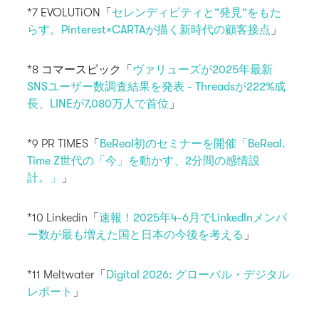
*7 EVOLUTiON「
セレンディピティと“発見”をもた
らす。Pinterest×CARTAが描く新時代の顧客接点
」
*8 コマースピック「
ヴァリューズが2025年最新
SNSユーザー数調査結果を発表 - Threadsが222%成
長、LINEが7,080万人で首位
」
*9 PR TIMES「
BeReal初のセミナーを開催「BeReal.
Time Z世代の「今」を動かす、2分間の感情設
計。」
」
*10 Linkedin「
速報！2025年4-6月でLinkedInメンバ
ー数が最も増えた国と日本の今後を考える
」
*11 Meltwater「
Digital 2026: グローバル・デジタル
レポート
」