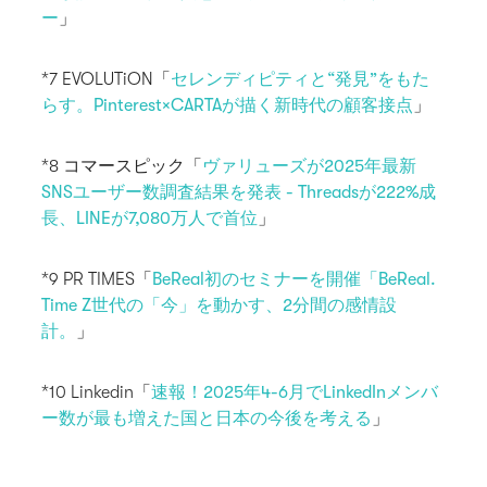
ー
」
*7 EVOLUTiON「
セレンディピティと“発見”をもた
らす。Pinterest×CARTAが描く新時代の顧客接点
」
*8 コマースピック「
ヴァリューズが2025年最新
SNSユーザー数調査結果を発表 - Threadsが222%成
長、LINEが7,080万人で首位
」
*9 PR TIMES「
BeReal初のセミナーを開催「BeReal.
Time Z世代の「今」を動かす、2分間の感情設
計。
」
*10 Linkedin「
速報！2025年4-6月でLinkedInメンバ
ー数が最も増えた国と日本の今後を考える
」