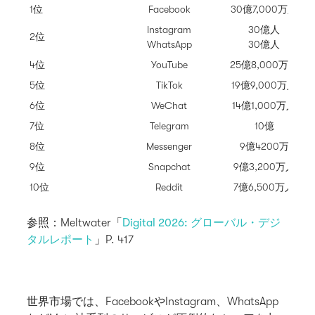
1位
Facebook
30億7,000万人
Instagram
30億人
2位
WhatsApp
30億人
4位
YouTube
25億8,000万人
5位
TikTok
19億9,000万人
6位
WeChat
14億1,000万人
7位
Telegram
10億
8位
Messenger
9億4200万
9位
Snapchat
9億3,200万人
10位
Reddit
7億6,500万人
参照：Meltwater「
Digital 2026: グローバル・デジ
タルレポート
」P. 417
世界市場では、FacebookやInstagram、WhatsApp