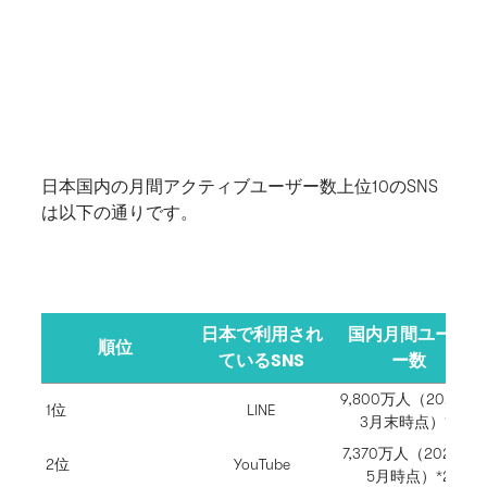
日本国内の月間アクティブユーザー数上位10のSNS
は以下の通りです。
日本で利用され
国内月間ユーザ
順位
ているSNS
ー数
9,800万人（2025年
1位
LINE
3月末時点）*1
7,370万人（2024年
2位
YouTube
5月時点）*2