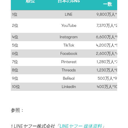
順位
日本のSNS
ー数
1位
LINE
9,800万人*1
2位
YouTube
7,370万人*2
4位
Instagram
6,600万人*4
5位
TikTok
4,200万人*5
6位
Facebook
2,600万人*6
7位
Pinterest
1,280万人*7
8位
Threads
1,230万人*8
9位
BeReal
500万人*9
10位
LinkedIn
400万人*10
参照：
1 LINEヤフー株式会社「
LINEヤフー 媒体資料
」