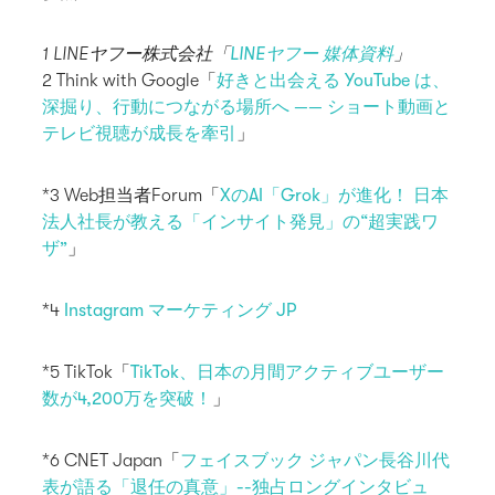
1 LINEヤフー株式会社「
LINEヤフー 媒体資料
」
2 Think with Google「
好きと​出会える​ YouTube は、​
深掘り、​行動に​つながる場所へ​ —— ショート動画と​
テレビ視聴が​成長を​牽引
」
*3 Web担当者Forum「
XのAI「Grok」が進化！ 日本
法人社長が教える「インサイト発見」の“超実践ワ
ザ”
」
*4
Instagram マーケティング JP
*5 TikTok「
TikTok、日本の月間アクティブユーザー
数が4,200万を突破！
」
*6 CNET Japan「
フェイスブック ジャパン長谷川代
表が語る「退任の真意」--独占ロングインタビュ