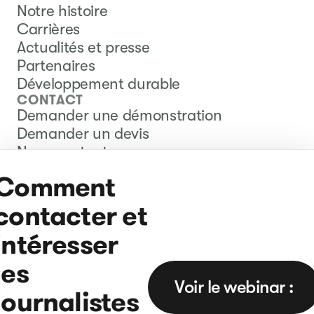
Notre histoire
Carrières
Actualités et presse
Partenaires
Développement durable
CONTACT
Demander une démonstration
Demander un devis
Nous contacter
Centre d'assistance
Comment
contacter et
intéresser
les
Voir le webinar :
journalistes