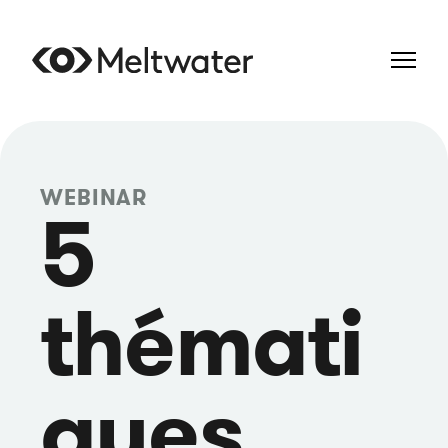
WEBINAR
5
thémati
ques